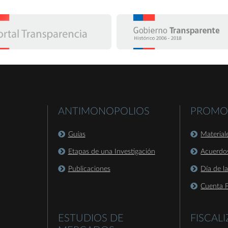
ANTIMONOPOLIOS
PROMO
Guías
Material
Etapas de una Investigación
Acuerdo
Publicaciones
Día de l
Cuenta P
ESTUDIOS DE
FISCAL