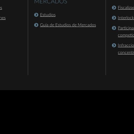
MERCADOS
es
Fiscaliz
Estudios
nes
Interloc
Guía de Estudios de Mercados
Particip
competi
Infracci
concent