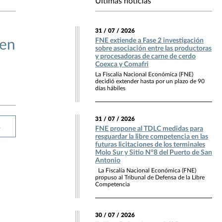
Últimas noticias
31 / 07 / 2026
FNE extiende a Fase 2 investigación
sen
sobre asociación entre las productoras
y procesadoras de carne de cerdo
Coexca y Comafri
La Fiscalía Nacional Económica (FNE)
decidió extender hasta por un plazo de 90
días hábiles
31 / 07 / 2026
R
FNE propone al TDLC medidas para
resguardar la libre competencia en las
futuras licitaciones de los terminales
Molo Sur y Sitio N°8 del Puerto de San
Antonio
La Fiscalía Nacional Económica (FNE)
propuso al Tribunal de Defensa de la Libre
Competencia
30 / 07 / 2026