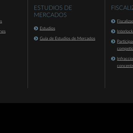
ESTUDIOS DE
FISCAL
MERCADOS
es
Fiscaliz
Estudios
nes
Interloc
Guía de Estudios de Mercados
Particip
competi
Infracci
concent