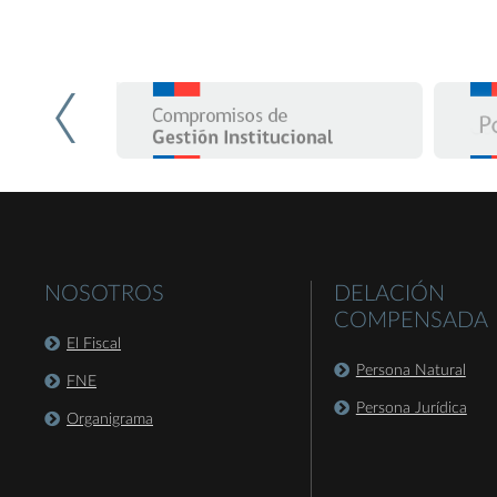
NOSOTROS
DELACIÓN
COMPENSADA
El Fiscal
Persona Natural
FNE
Persona Jurídica
Organigrama