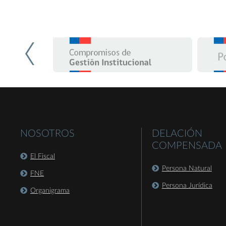
NOSOTROS
DELACIÓN
COMPENSADA
El Fiscal
Persona Natural
FNE
Persona Jurídica
Organigrama