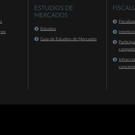
ESTUDIOS DE
FISCAL
MERCADOS
es
Fiscaliz
Estudios
nes
Interloc
Guía de Estudios de Mercados
Particip
competi
Infracci
concent