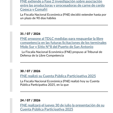
FNE extiende a Fase 2 investigación sobre asociación
entre las productoras y procesadoras de carne de cerdo
Coexca y Comafri
La Fiscalía Nacional Económica (FNE) decidió extender hasta por
un plazo de 90 días hábiles
31 / 07 / 2026
FNE propone al TDLC medidas para resguardar la libre
competencia en las futuras licitaciones de los terminales
Molo Sur y Sitio N°8 del Puerto de San Antonio
La Fiscalía Nacional Económica (FNE) propuso al Tribunal de
Defensa de la Libre Competencia
30 / 07 / 2026
FNE realizó su Cuenta Pública Participativa 2025
La Fiscalía Nacional Económica (FNE) realizó hoy su Cuenta
Pública Participativa 2025, en la que
24 / 07 / 2026
FNE realizará el jueves 30 de julio la presentación de su
Cuenta Pública Participativa 2025