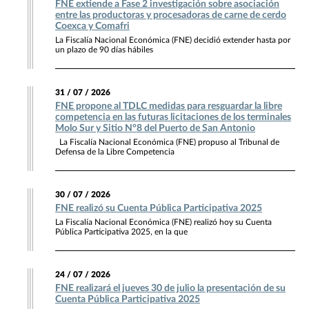
FNE extiende a Fase 2 investigación sobre asociación
entre las productoras y procesadoras de carne de cerdo
Coexca y Comafri
La Fiscalía Nacional Económica (FNE) decidió extender hasta por
un plazo de 90 días hábiles
31 / 07 / 2026
FNE propone al TDLC medidas para resguardar la libre
competencia en las futuras licitaciones de los terminales
Molo Sur y Sitio N°8 del Puerto de San Antonio
La Fiscalía Nacional Económica (FNE) propuso al Tribunal de
Defensa de la Libre Competencia
30 / 07 / 2026
FNE realizó su Cuenta Pública Participativa 2025
La Fiscalía Nacional Económica (FNE) realizó hoy su Cuenta
Pública Participativa 2025, en la que
24 / 07 / 2026
FNE realizará el jueves 30 de julio la presentación de su
Cuenta Pública Participativa 2025