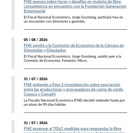
FNE expuso sobre focos y desafíos en materia de libre
competencia en encuentro con la Fundación Generación
Empresarial
El Fiscal Nacional Económico, Jorge Grunberg, participó hoy en
un encuentro con directores y gerentes
05 / 08 / 2026
FNE asistió a la Comisión de Economía de la Cámara de
Diputadas y Diputados
El Fiscal Nacional Económico, Jorge Grunberg, asistió ayer a la
Comisión de Economía, Fomento; Micro,
31 / 07 / 2026
FNE extiende a Fase 2 investigación sobre asociación
entre las productoras y procesadoras de carne de cerdo
Coexca y Comafri
La Fiscalía Nacional Económica (FNE) decidió extender hasta por
un plazo de 90 días hábiles
31 / 07 / 2026
FNE propone al TDLC medidas para resguardar la libre