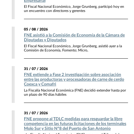
Empresarial
El Fiscal Nacional Económico, Jorge Grunberg, participó hoy en
un encuentro con directores y gerentes
05 / 08 / 2026
FNE asistió a la Comisión de Economía de la Cámara de
Diputadas y Diputados
El Fiscal Nacional Económico, Jorge Grunberg, asistió ayer a la
Comisión de Economía, Fomento; Micro,
31 / 07 / 2026
FNE extiende a Fase 2 investigación sobre asociación
entre las productoras y procesadoras de carne de cerdo
Coexca y Comafri
La Fiscalía Nacional Económica (FNE) decidió extender hasta por
un plazo de 90 días hábiles
31 / 07 / 2026
FNE propone al TDLC medidas para resguardar la libre
competencia en las futuras licitaciones de los terminales
Molo Sur y Sitio N°8 del Puerto de San Antonio