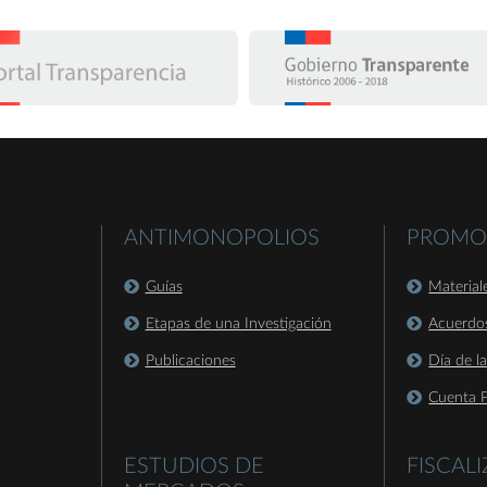
ANTIMONOPOLIOS
PROMO
Guías
Material
Etapas de una Investigación
Acuerdo
Publicaciones
Día de l
Cuenta P
ESTUDIOS DE
FISCAL