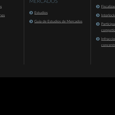
MERCADOS
es
Fiscaliz
Estudios
nes
Interloc
Guía de Estudios de Mercados
Particip
competi
Infracci
concent