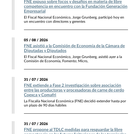
FNE expuso sobre focos y desafíos en materia de libre
competencia en encuentro con la Fundación Generación
Empresarial
El Fiscal Nacional Económico, Jorge Grunberg, participó hoy en
un encuentro con directores y gerentes
05 / 08 / 2026
FNE asistió a la Comisión de Economía de la Cámara de
Diputadas y Diputados
El Fiscal Nacional Económico, Jorge Grunberg, asistió ayer a la
Comisión de Economía, Fomento; Micro,
31 / 07 / 2026
FNE extiende a Fase 2 investigación sobre asociación
entre las productoras y procesadoras de carne de cerdo
Coexca y Comafri
La Fiscalía Nacional Económica (FNE) decidió extender hasta por
un plazo de 90 días hábiles
31 / 07 / 2026
FNE propone al TDLC medidas para resguardar la libre