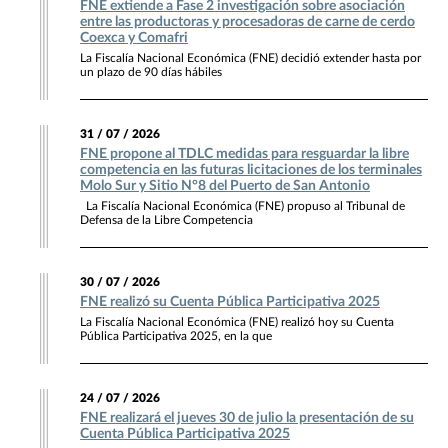
FNE extiende a Fase 2 investigación sobre asociación
entre las productoras y procesadoras de carne de cerdo
Coexca y Comafri
La Fiscalía Nacional Económica (FNE) decidió extender hasta por
un plazo de 90 días hábiles
31 / 07 / 2026
FNE propone al TDLC medidas para resguardar la libre
competencia en las futuras licitaciones de los terminales
Molo Sur y Sitio N°8 del Puerto de San Antonio
La Fiscalía Nacional Económica (FNE) propuso al Tribunal de
Defensa de la Libre Competencia
30 / 07 / 2026
FNE realizó su Cuenta Pública Participativa 2025
La Fiscalía Nacional Económica (FNE) realizó hoy su Cuenta
Pública Participativa 2025, en la que
24 / 07 / 2026
FNE realizará el jueves 30 de julio la presentación de su
Cuenta Pública Participativa 2025