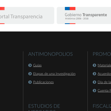
ANTIMONOPOLIOS
PROMO
Guías
Material
Etapas de una Investigación
Acuerdo
Publicaciones
Día de l
Cuenta P
ESTUDIOS DE
FISCAL