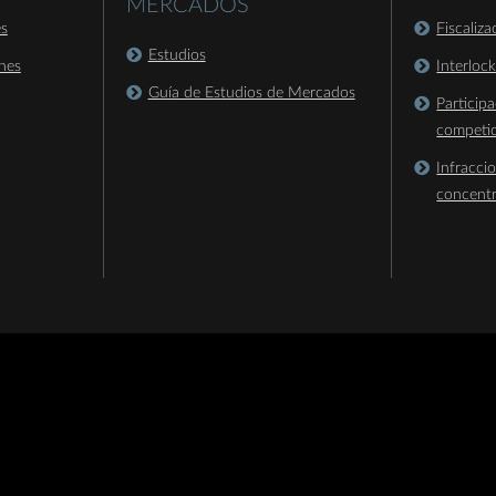
MERCADOS
es
Fiscaliz
Estudios
nes
Interloc
Guía de Estudios de Mercados
Particip
competi
Infracci
concent