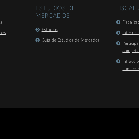
ESTUDIOS DE
FISCAL
MERCADOS
es
Fiscaliz
Estudios
nes
Interloc
Guía de Estudios de Mercados
Particip
competi
Infracci
concent