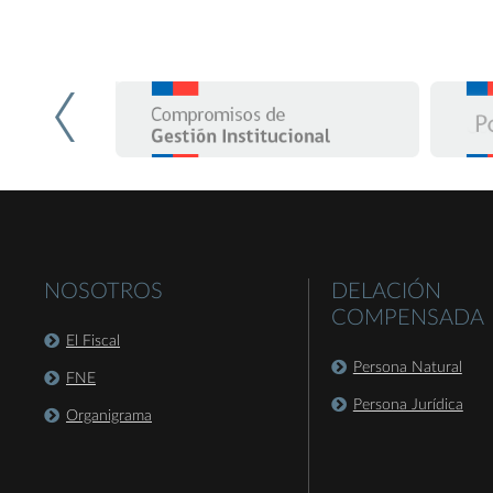
NOSOTROS
DELACIÓN
COMPENSADA
El Fiscal
Persona Natural
FNE
Persona Jurídica
Organigrama