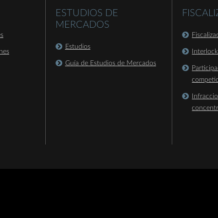
ESTUDIOS DE
FISCAL
MERCADOS
es
Fiscaliz
Estudios
nes
Interloc
Guía de Estudios de Mercados
Particip
competi
Infracci
concent