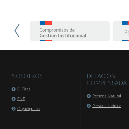
NOSOTROS
DELACIÓN
COMPENSADA
El Fiscal
Persona Natural
FNE
Persona Jurídica
Organigrama