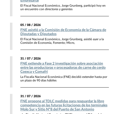
Empresarial
El Fiscal Nacional Económico, Jorge Grunberg, participó hoy en
un encuentro con directores y gerentes
05 / 08 / 2026
FNE asistió a la Comisión de Economía de la Cámara de
Diputadas y Diputados
El Fiscal Nacional Económico, Jorge Grunberg, asistió ayer a la
Comisión de Economía, Fomento; Micro,
31 / 07 / 2026
FNE extiende a Fase 2 investigación sobre asociación
entre las productoras y procesadoras de carne de cerdo
Coexca y Comafri
La Fiscalía Nacional Económica (FNE) decidió extender hasta por
un plazo de 90 días hábiles
31 / 07 / 2026
FNE propone al TDLC medidas para resguardar la libre
competencia en las futuras licitaciones de los terminales
Molo Sur y Sitio N°8 del Puerto de San Antonio