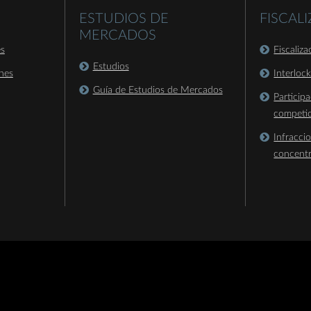
ESTUDIOS DE
FISCAL
MERCADOS
es
Fiscaliz
Estudios
nes
Interloc
Guía de Estudios de Mercados
Particip
competi
Infracci
concent