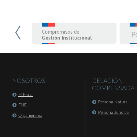
NOSOTROS
DELACIÓN
COMPENSADA
El Fiscal
Persona Natural
FNE
Persona Jurídica
Organigrama