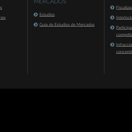
MERCADOS
es
Fiscaliz
Estudios
nes
Interloc
Guía de Estudios de Mercados
Particip
competi
Infracci
concent