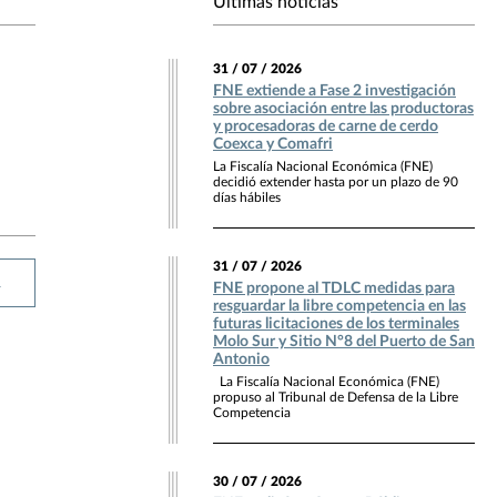
Últimas noticias
31 / 07 / 2026
FNE extiende a Fase 2 investigación
sobre asociación entre las productoras
y procesadoras de carne de cerdo
Coexca y Comafri
La Fiscalía Nacional Económica (FNE)
decidió extender hasta por un plazo de 90
días hábiles
31 / 07 / 2026
R
FNE propone al TDLC medidas para
resguardar la libre competencia en las
futuras licitaciones de los terminales
Molo Sur y Sitio N°8 del Puerto de San
Antonio
La Fiscalía Nacional Económica (FNE)
propuso al Tribunal de Defensa de la Libre
Competencia
30 / 07 / 2026