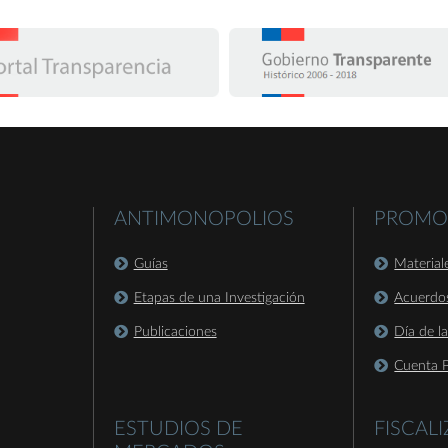
ANTIMONOPOLIOS
PROMO
Guías
Material
Etapas de una Investigación
Acuerdo
Publicaciones
Día de l
Cuenta P
ESTUDIOS DE
FISCAL