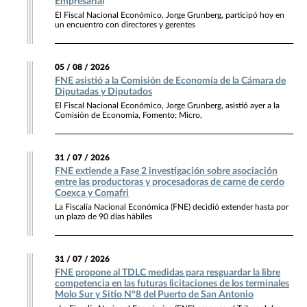
Empresarial
El Fiscal Nacional Económico, Jorge Grunberg, participó hoy en
un encuentro con directores y gerentes
05 / 08 / 2026
FNE asistió a la Comisión de Economía de la Cámara de
Diputadas y Diputados
El Fiscal Nacional Económico, Jorge Grunberg, asistió ayer a la
Comisión de Economía, Fomento; Micro,
31 / 07 / 2026
FNE extiende a Fase 2 investigación sobre asociación
entre las productoras y procesadoras de carne de cerdo
Coexca y Comafri
La Fiscalía Nacional Económica (FNE) decidió extender hasta por
un plazo de 90 días hábiles
31 / 07 / 2026
FNE propone al TDLC medidas para resguardar la libre
competencia en las futuras licitaciones de los terminales
Molo Sur y Sitio N°8 del Puerto de San Antonio