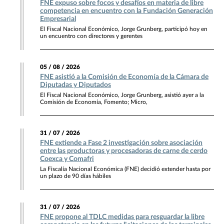
FNE expuso sobre focos y desafíos en materia de libre
competencia en encuentro con la Fundación Generación
Empresarial
El Fiscal Nacional Económico, Jorge Grunberg, participó hoy en
un encuentro con directores y gerentes
05 / 08 / 2026
FNE asistió a la Comisión de Economía de la Cámara de
Diputadas y Diputados
El Fiscal Nacional Económico, Jorge Grunberg, asistió ayer a la
Comisión de Economía, Fomento; Micro,
31 / 07 / 2026
FNE extiende a Fase 2 investigación sobre asociación
entre las productoras y procesadoras de carne de cerdo
Coexca y Comafri
La Fiscalía Nacional Económica (FNE) decidió extender hasta por
un plazo de 90 días hábiles
31 / 07 / 2026
FNE propone al TDLC medidas para resguardar la libre