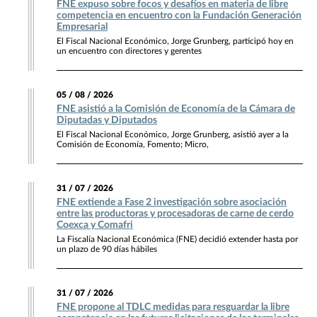
FNE expuso sobre focos y desafíos en materia de libre
competencia en encuentro con la Fundación Generación
Empresarial
El Fiscal Nacional Económico, Jorge Grunberg, participó hoy en
un encuentro con directores y gerentes
05 / 08 / 2026
FNE asistió a la Comisión de Economía de la Cámara de
Diputadas y Diputados
El Fiscal Nacional Económico, Jorge Grunberg, asistió ayer a la
Comisión de Economía, Fomento; Micro,
31 / 07 / 2026
FNE extiende a Fase 2 investigación sobre asociación
entre las productoras y procesadoras de carne de cerdo
Coexca y Comafri
La Fiscalía Nacional Económica (FNE) decidió extender hasta por
un plazo de 90 días hábiles
31 / 07 / 2026
FNE propone al TDLC medidas para resguardar la libre