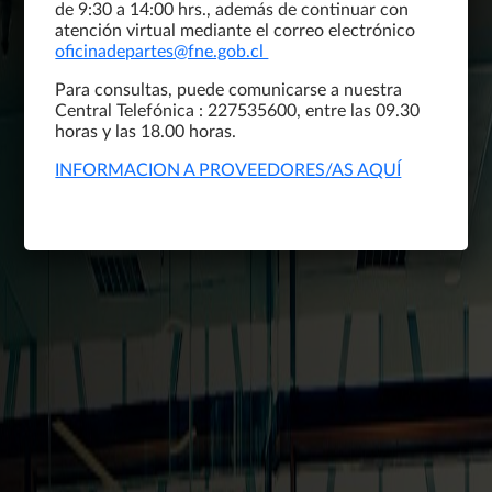
de 9:30 a 14:00 hrs., además de continuar con
atención virtual mediante el correo electrónico
oficinadepartes@fne.gob.cl
Para consultas, puede comunicarse a nuestra
Central Telefónica : 227535600, entre las 09.30
horas y las 18.00 horas.
INFORMACION A PROVEEDORES/AS AQUÍ