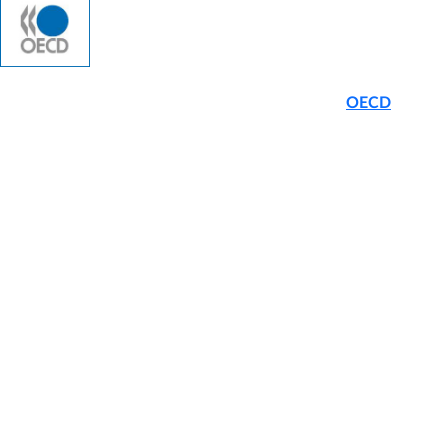
Durante 20081 y 2009, la FNE participó de las
sesiones del
Comité de Competencia del foro Organización
para la Cooperación y el Desarrollo Económicos (
OECD
,
por su
sigla en inglés) en calidad de observador de una economía no
miembro, realizando contribuciones periódicas al Foro Global
de Competencia.
Luego de la positiva evaluación que la OECD hiciera del
desempeño de las políticas públicas en Chile, en diciembre de
2009 nuestro país fue invitado a acceder a la OECD. Luego de
un proceso de revisión de la información remitida durante el
proceso de acceso, en Mayo de 2010 Chile se convirtió en la
31° economía miembro en la OECD, y la primera de
Sudamérica.
Los siguientes enlaces contienen las contribuciones escritas que
la FNE ha enviado a las distintas instancias del Comité de
Competencia de la OECD, así como dos documentos públicos