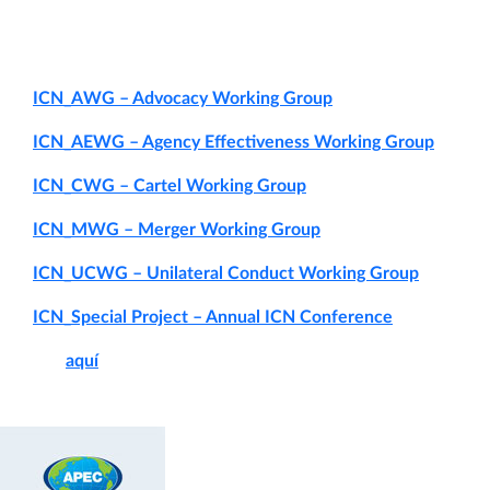
La FNE participa regularmente de los distintos grupos de
trabajo, para los que ha enviado las siguientes contribuciones
escritas:
ICN_AWG – Advocacy Working Group
ICN_AEWG – Agency Effectiveness Working Group
ICN_CWG – Cartel Working Group
ICN_MWG – Merger Working Group
ICN_UCWG – Unilateral Conduct Working Group
ICN_Special Project – Annual ICN Conference
Accede
aquí
al Blog de la ICN.
APEC