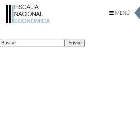
MENÚ
MENÚ
Ingrese su Busqueda
Internacional
Documentos Internacionales
Actividades
TLCs – Capítulos de Competencia
TLCs – América
TLCs – Europa
TLCs – África
TLCs – Asia
TLCs – Oceanía