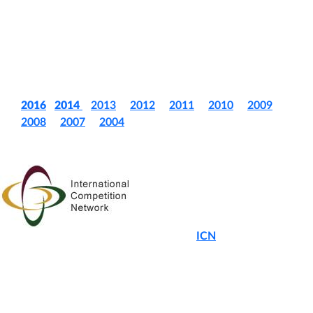
emitidos por la Secretaría OECD: «Competition Law and Policy
in Chile. Peer Review” (2004) y «“Accession Review of Chile –
Note by the Secretariat “ (2009).
Revisar contribuciones escritas enviadas por año:
2016
|
2014
|
2013
|
2012
|
2011
|
2010
|
2009
|
2008
|
2007
|
2004
ICN
La
International Competition Network
(
ICN
, por su sigla en
inglés) o Red internacional de autoridades de competencia, es
una organización no gubernamental de autoridades de
competencia nacionales o multinacionales, establecida a objeto
de abordar aspectos propios de la política de competencia,