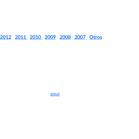
que ha participado, así como aquellos documentos relevantes
emitidos por el Comité Económico de APEC:
2012
|
2011
|
2010
|
2009
|
2008
|
2007
|
Otros
UNCTAD
The Impact of Cartels on the
Poor
Descargue documento
aquí
Coherencia interna y Externa
entre las Políticas de Comercio
y Competencia