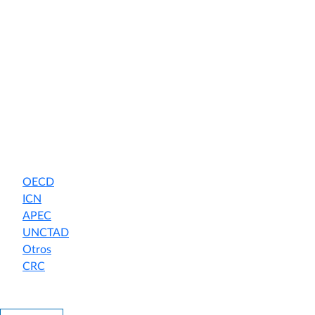
Ley N° 19.342 Variedades Vegetales
Ley N° 19.069 Organizaciones Sindicales
Ley 20.471 Portabilidad Numérica
Ley N° 20.478 Emergencias y Sistemas de
Telecomunicaciones
Guías Internas
Participación en foros
OECD
ICN
APEC
UNCTAD
Otros
CRC
OECD