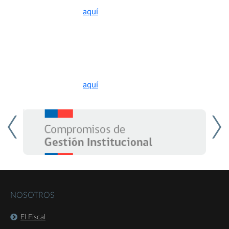
Descargue documento
aquí
White paper on Vertical
Restraints
Descargue documento
aquí
NOSOTROS
El Fiscal