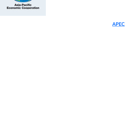
El Foro de
Cooperación Económica de Asia Pacífico (
APEC
, por
su sigla en inglés) es un grupo intergubernamental creado a
objeto de realizar mejoras en el comercio, inversión y
cooperación para el consiguiente crecimiento económico de las
economías de la región. APEC está conformada por 21
economías miembros (*), que representan aproximadamente el
40,5% de la población, cerca del 54,2% del producto y el 43,7%
del comercio, medidos a nivel mundial.
En 1996 fue creado el Grupo de Política y Legislación de
Competencia (CPLG) por representar un área de creciente
interés para el Comité Económico del foro. El CPLG tiene por
objeto promover la comprensión de los sistemas de
competencia de las economías de la región Asia Pacífico y
evaluar su impacto sobre el comercio y los flujos de inversión,
así como el establecimiento de áreas de cooperación técnica y