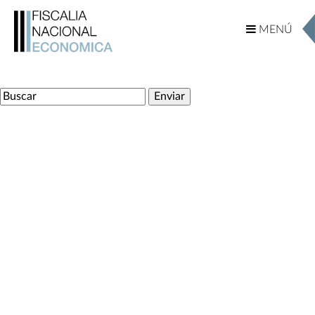
MENÚ
MENÚ
Ingrese su Busqueda
Internacional
Documentos Internacionales
Actividades
TLCs – Capítulos de Competencia
TLCs – América
TLCs – Europa
TLCs – África
TLCs – Asia
TLCs – Oceanía