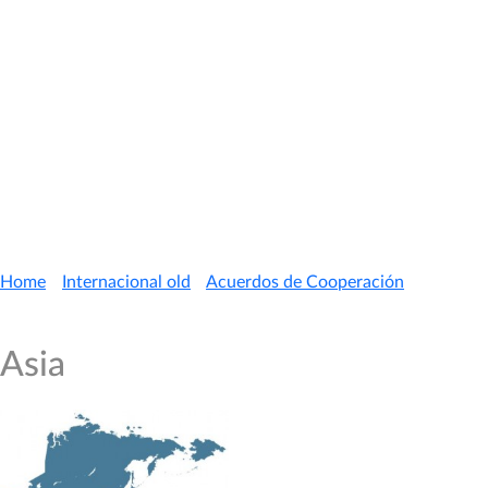
Ley N° 19.342 Variedades Vegetales
Ley N° 19.069 Organizaciones Sindicales
Ley 20.471 Portabilidad Numérica
Ley N° 20.478 Emergencias y Sistemas de
Telecomunicaciones
Guías Internas
Acuerdos – Asia
Home
/
Internacional old
/
Acuerdos de Cooperación
/
Acuerdos – Asia
Asia