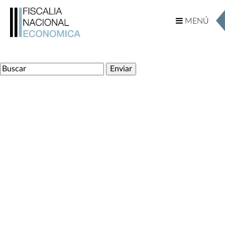
MENÚ
MENÚ
Ingrese su Busqueda
Internacional
Documentos Internacionales
Actividades
TLCs – Capítulos de Competencia
TLCs – América
TLCs – Europa
TLCs – África
TLCs – Asia
TLCs – Oceanía