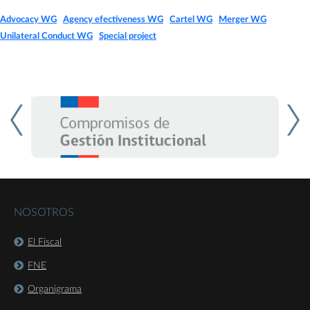
Advocacy WG
|
Agency efectiveness WG
|
Cartel WG
|
Merger WG
|
Unilateral Conduct WG
|
Special project
NOSOTROS
El Fiscal
FNE
Organigrama