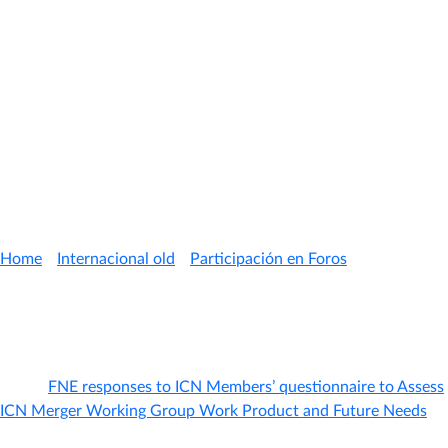
Ley N° 19.342 Variedades Vegetales
Ley N° 19.069 Organizaciones Sindicales
Ley 20.471 Portabilidad Numérica
Ley N° 20.478 Emergencias y Sistemas de
Telecomunicaciones
Guías Internas
ICN MWG – Merger Working Group
Home
/
Internacional old
/
Participación en Foros
/ ICN MWG
– Merger Working Group
Contribuciones elaboradas por la FNE al Grupo de Fusiones (
Merger WG
) de la
ICN:
2010
|
FNE responses to ICN Members’ questionnaire to Assess
ICN Merger Working Group Work Product and Future Needs
(188 KB)