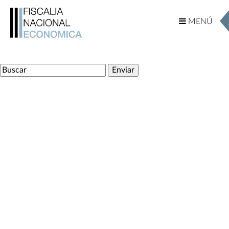
MENÚ
MENÚ
Ingrese su Busqueda
Internacional
Documentos Internacionales
Actividades
TLCs – Capítulos de Competencia
TLCs – América
TLCs – Europa
TLCs – África
TLCs – Asia
TLCs – Oceanía