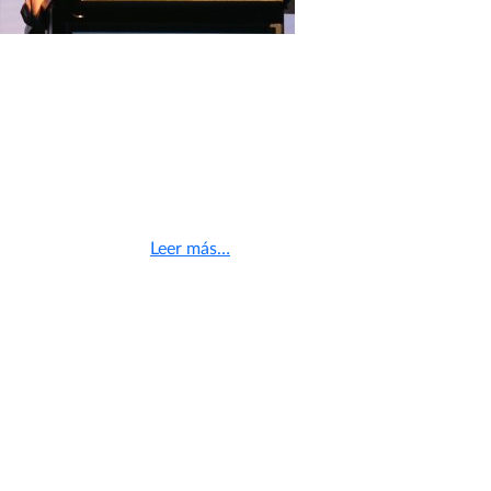
Económico, Felipe Irarrázabal, se encuentra participando en la
conferencia «Libre Competencia y carteles: Mecanismos de
clemencia y cese», que se realizará este lunes y martes en la
ciudad de Lima, Perú.
El encuentro es organizado por la Pontificia Universidad
Católica de Perú y su objetivo es conocer las prácticas de los
principales países de la región sobre esta materia y generar un
debate al respecto.
Leer más…
FNE realizará taller
internacional sobre libre
competencia | 10 / 11 / 2016
El próximo miércoles 16 de noviembre, se llevará a cabo en la
Fiscalía Nacional Económica (FNE) el taller Lectures on