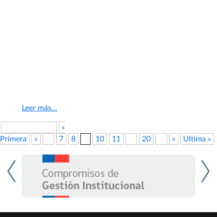
La primera de ellas se llevó a cabo el martes 18 y fue organizada
por la Academia de Derecho Comercial de la Universidad de los
Andes (Adecom), perteneciente a la Facultad de Derecho de la
Universidad de Los Andes. En ese evento, la autoridad detalló
los cambios realizados a la normativa, entre los cuales se
cuentan el alza de las multas aplicadas a los infractores, el
control obligatorio de fusiones y la realización de estudios de
mercado por parte de la Fiscalía Nacional Económica, entre
otros.
Leer más…
Pagina 9 de 24
«
Primera
«
...
7
8
9
10
11
...
20
...
»
Ultima »