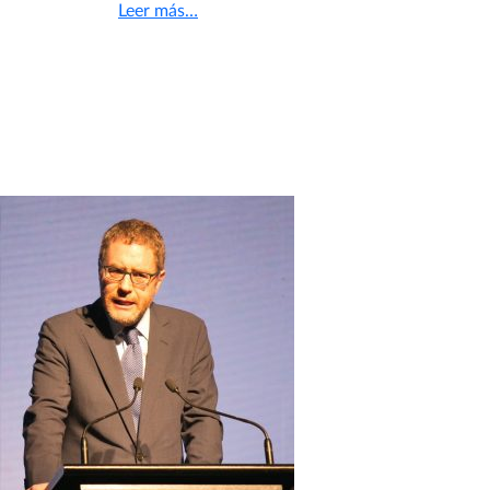
en licitaciones.
Leer más…
Fiscal Nacional Económico
asiste a foro sobre colusión en
Perú | 21 / 11 / 2016
El Fiscal Nacional