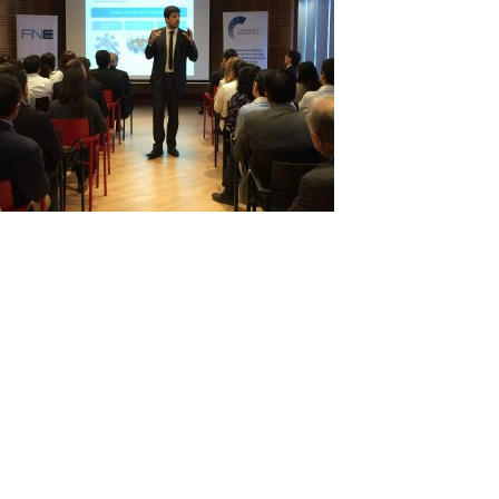
Profesionales de la
unidad Anti – Carteles de la Fiscalía Nacional Económica (FNE)
realizaron hoy una capacitación sobre libre competencia en
licitaciones públicas a funcionarios de la Central Nacional de
Abastecimiento del Sistema Nacional de Servicios de Salud
(Cenabast).
En las exposiciones, se entregaron recomendaciones para el
adecuado diseño de licitaciones desde el punto de vista de la
libre competencia y se hizo una descripción de la conducta de
colusión. Además, se dieron a conocer las recomendaciones de
la OCDE para evitar y detectar los acuerdos anticompetitivos