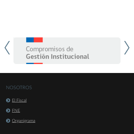
NOSOTROS
El Fiscal
FNE
Organigrama